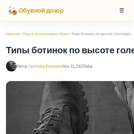
Обувной дозор
☰
Главная
›
Уход и эксплуатация обуви
› Типы ботинок по высоте голенища…
Типы ботинок по высоте го
Автор:
Светлана Калинина
Nov 21, 2025
Гайд