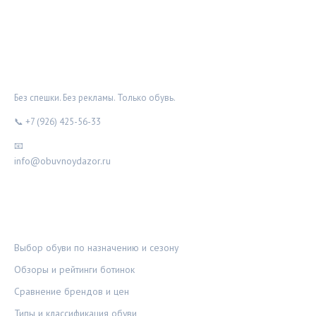
ОБУВНОЙ ДОЗОР
Без спешки. Без рекламы. Только обувь.
📞 +7 (926) 425-56-33
📧
info@obuvnoydazor.ru
РУБРИКИ
Выбор обуви по назначению и сезону
Обзоры и рейтинги ботинок
Сравнение брендов и цен
Типы и классификация обуви