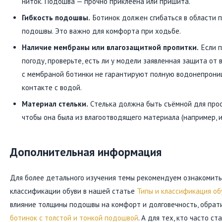
ниток. Подошва — прочно приклеена или пришита.
Гибкость подошвы.
Ботинок должен сгибаться в области п
подошвы. Это важно для комфорта при ходьбе.
Наличие мембраны или влагозащитной пропитки.
Если п
погоду, проверьте, есть ли у модели заявленная защита от
с мембраной ботинки не гарантируют полную водонепрони
контакте с водой.
Материал стельки.
Стелька должна быть съёмной для прос
чтобы она была из влагоотводящего материала (например, и
Дополнительная информация
Для более детального изучения темы рекомендуем ознакомит
классификации обуви в нашей статье
Типы и классификация об
влияние толщины подошвы на комфорт и долговечность, обрат
ботинок с толстой и тонкой подошвой
. А для тех, кто часто с