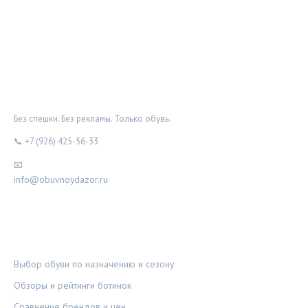
ОБУВНОЙ ДОЗОР
Без спешки. Без рекламы. Только обувь.
📞 +7 (926) 425-56-33
📧
info@obuvnoydazor.ru
РУБРИКИ
Выбор обуви по назначению и сезону
Обзоры и рейтинги ботинок
Сравнение брендов и цен