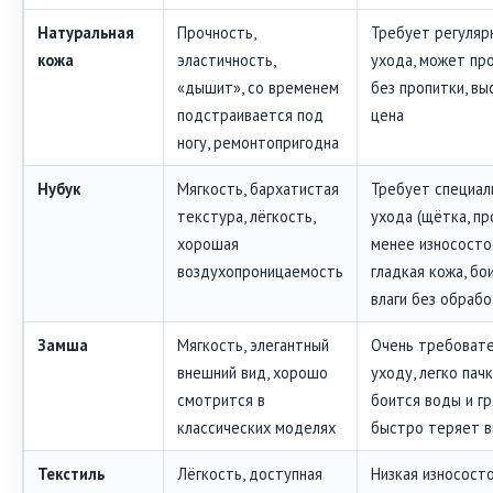
Натуральная
Прочность,
Требует регуляр
кожа
эластичность,
ухода, может пр
«дышит», со временем
без пропитки, вы
подстраивается под
цена
ногу, ремонтопригодна
Нубук
Мягкость, бархатистая
Требует специал
текстура, лёгкость,
ухода (щётка, пр
хорошая
менее износосто
воздухопроницаемость
гладкая кожа, бо
влаги без обраб
Замша
Мягкость, элегантный
Очень требовате
внешний вид, хорошо
уходу, легко пач
смотрится в
боится воды и гр
классических моделях
быстро теряет 
Текстиль
Лёгкость, доступная
Низкая износост