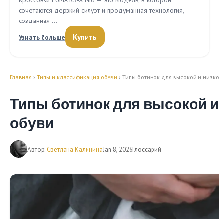
Кроссовки PUMA RS-X Mid — это модель, в которой
сочетаются дерзкий силуэт и продуманная технология,
созданная …
Купить
Узнать больше
Главная
›
Типы и классификация обуви
› Типы ботинок для высокой и низк
Типы ботинок для высокой и
обуви
Автор:
Светлана Калинина
Jan 8, 2026
Глоссарий