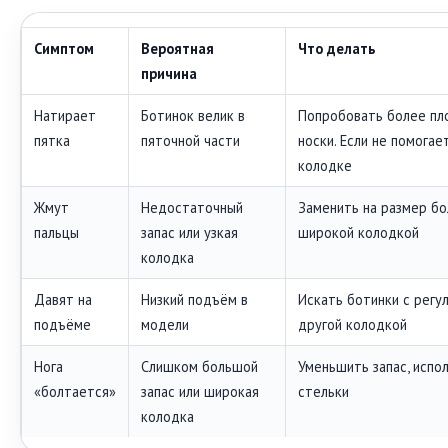
Симптом
Вероятная
Что делать
причина
Натирает
Ботинок велик в
Попробовать более пл
пятка
пяточной части
носки. Если не помога
колодке
Жмут
Недостаточный
Заменить на размер бо
пальцы
запас или узкая
широкой колодкой
колодка
Давят на
Низкий подъём в
Искать ботинки с регу
подъёме
модели
другой колодкой
Нога
Слишком большой
Уменьшить запас, испо
«болтается»
запас или широкая
стельки
колодка