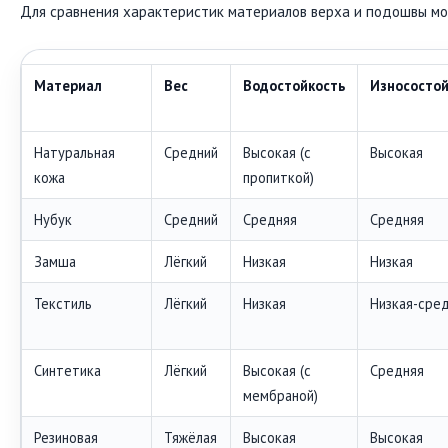
Для сравнения характеристик материалов верха и подошвы м
Материал
Вес
Водостойкость
Износостой
Натуральная
Средний
Высокая (с
Высокая
кожа
пропиткой)
Нубук
Средний
Средняя
Средняя
Замша
Лёгкий
Низкая
Низкая
Текстиль
Лёгкий
Низкая
Низкая-сре
Синтетика
Лёгкий
Высокая (с
Средняя
мембраной)
Резиновая
Тяжёлая
Высокая
Высокая