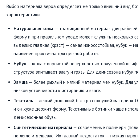
Выбор материала верха определяет не только внешний вид бот
характеристики.
Натуральная кожа
— традиционный материал для рабочей о
форму и при правильном уходе может служить несколько с
выделки: гладкая (крэст) — самая износостойкая, нубук — м
наименее практична для грязной работы.
Нубук
— кожа с ворсистой поверхностью, полученной шлифо
структура впитывает влагу и грязь. Для демисезона нубук 
Замша
— более рыхлый и мягкий материал, чем нубук. Для у
низкой устойчивости к истиранию и влаге.
Текстиль
— лёгкий, дышащий, быстро сохнущий материал. О
и он хуже держит форму. Текстильные ботинки чаще исполь
демисезонная обувь.
Синтетические материалы
— современные полимеры (полиу
но легче и дешевле. Их главный недостаток — низкая пароп