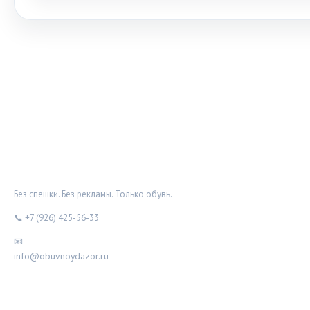
ОБУВНОЙ ДОЗОР
Без спешки. Без рекламы. Только обувь.
📞 +7 (926) 425-56-33
📧
info@obuvnoydazor.ru