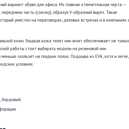
ый вариант обуви для офиса. Их главная отличительная черта —
 переднюю часть (союзку), образуя V-образный вырез. Такая
который уместен на переговорах, деловых встречах и в компаниях 
ьной кожи. Гладкая кожа телят или ягнят обеспечивает не тольк
исной работы стоит выбирать модели на резиновой или
еньше скользят на гладких полах. Подошва из EVA, хотя и легче,
одских условиях.
, бордовый.
форации.