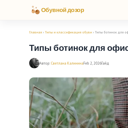
Обувной дозор
Главная
›
Типы и классификация обуви
› Типы ботинок для 
Типы ботинок для офи
Автор:
Светлана Калинина
Feb 2, 2026
Гайд