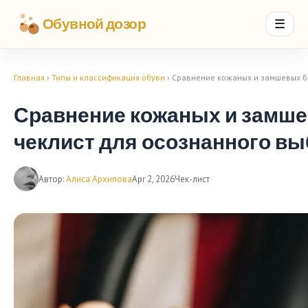
Обувной дозор
☰
Главная
›
Типы и классификация обуви
› Сравнение кожаных и замшевых бо
Сравнение кожаных и замше
чеклист для осознанного в
Автор:
Алиса Архипова
Apr 2, 2026
Чек-лист