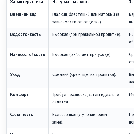
Характеристика
Натуральная кожа
З
Внешний вид
Гладкий, блестящий или матовый (в
Ба
зависимости от отделки).
вы
Водостойкость
Высокая (при правильной пропитке).
Ни
об
Износостойкость
Высокая (5–10 лет при уходе).
Ср
ст
Уход
Средний (крем, щётка, пропитка).
Вы
ла
Комфорт
Требует разноски, затем идеально
Мя
садится.
Сезонность
Всесезонная (с утеплителем —
Пр
зима).
по