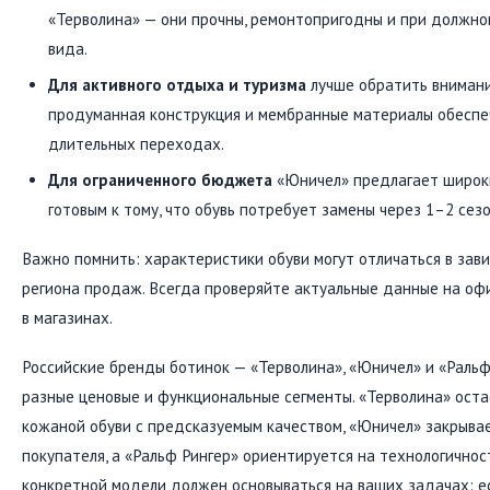
«Терволина» — они прочны, ремонтопригодны и при должно
вида.
Для активного отдыха и туризма
лучше обратить внимани
продуманная конструкция и мембранные материалы обесп
длительных переходах.
Для ограниченного бюджета
«Юничел» предлагает широки
готовым к тому, что обувь потребует замены через 1–2 сезо
Важно помнить: характеристики обуви могут отличаться в зав
региона продаж. Всегда проверяйте актуальные данные на оф
в магазинах.
Российские бренды ботинок — «Терволина», «Юничел» и «Раль
разные ценовые и функциональные сегменты. «Терволина» оста
кожаной обуви с предсказуемым качеством, «Юничел» закрыва
покупателя, а «Ральф Рингер» ориентируется на технологичнос
конкретной модели должен основываться на ваших задачах: ес