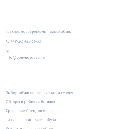
ОБУВНОЙ ДОЗОР
Без спешки. Без рекламы. Только обувь.
📞 +7 (926) 425-56-33
📧
info@obuvnoydazor.ru
РУБРИКИ
Выбор обуви по назначению и сезону
Обзоры и рейтинги ботинок
Сравнение брендов и цен
Типы и классификация обуви
Уход и эксплуатация обуви