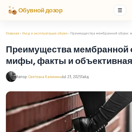
Обувной дозор
☰
Главная
›
Уход и эксплуатация обуви
› Преимущества мембранной обуви: м
Преимущества мембранной 
мифы, факты и объективная
Автор:
Светлана Калинина
Jul 23, 2025
Гайд