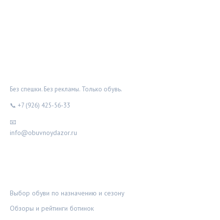
ОБУВНОЙ ДОЗОР
Без спешки. Без рекламы. Только обувь.
📞 +7 (926) 425-56-33
📧
info@obuvnoydazor.ru
РУБРИКИ
Выбор обуви по назначению и сезону
Обзоры и рейтинги ботинок