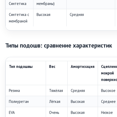
Синтетика
мембраны)
Синтетика с
Высокая
Средняя
мембраной
Типы подошв: сравнение характеристик
Тип подошвы
Вес
Амортизация
Сцеплен
мокрой
поверхн
Резина
Тяжёлая
Средняя
Высокое
Полиуретан
Лёгкая
Высокая
Среднее
EVA
Очень
Высокая
Низкое