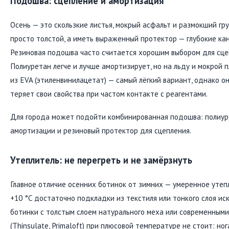
Подошва: сцепление и амортизация
Осень — это скользкие листья, мокрый асфальт и размокший г
просто толстой, а иметь выраженный протектор — глубокие ка
Резиновая подошва часто считается хорошим выбором для сце
Полиуретан легче и лучше амортизирует, но на льду и мокрой 
из EVA (этиленвинилацетат) — самый лёгкий вариант, однако о
теряет свои свойства при частом контакте с реагентами.
Для города может подойти комбинированная подошва: полиур
амортизации и резиновый протектор для сцепления.
Утеплитель: не перегреть и не замёрзнуть
Главное отличие осенних ботинок от зимних — умеренное утеп
+10 °C достаточно подкладки из текстиля или тонкого слоя ис
ботинки с толстым слоем натурального меха или современным
(Thinsulate, Primaloft) при плюсовой температуре не стоит: но