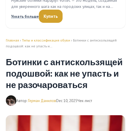
Мужские ботинки Napapijri Vortec — это модель, созданная
для уверенного шага как на городских улицах, так и на…
Купить
Узнать больше
Главная
›
Типы и классификация обуви
› Ботинки с антискользящей
подошвой: как не упасть и…
Ботинки с антискользящей
подошвой: как не упасть и
не разочароваться
Автор:
Герман Данилов
Dec 10, 2025
Чек-лист