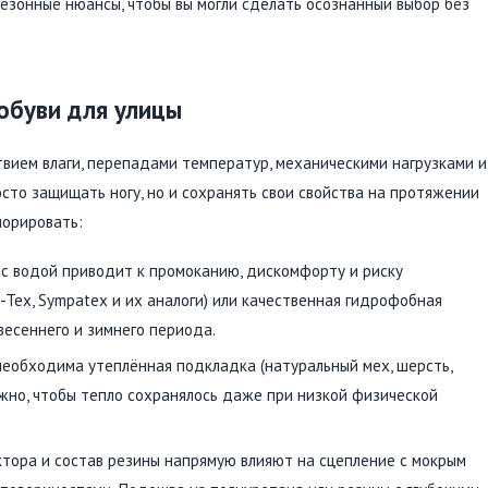
сезонные нюансы, чтобы вы могли сделать осознанный выбор без
обуви для улицы
вием влаги, перепадами температур, механическими нагрузками и
сто защищать ногу, но и сохранять свои свойства на протяжении
норировать:
 с водой приводит к промоканию, дискомфорту и риску
Tex, Sympatex и их аналоги) или качественная гидрофобная
весеннего и зимнего периода.
 необходима утеплённая подкладка (натуральный мех, шерсть,
ажно, чтобы тепло сохранялось даже при низкой физической
ектора и состав резины напрямую влияют на сцепление с мокрым