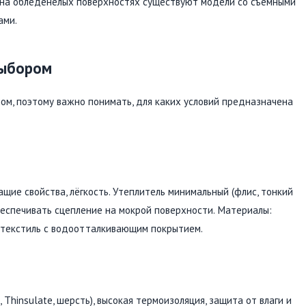
ы на обледенелых поверхностях существуют модели со съёмными
ами.
выбором
ом, поэтому важно понимать, для каких условий предназначена
ие свойства, лёгкость. Утеплитель минимальный (флис, тонкий
беспечивать сцепление на мокрой поверхности. Материалы:
, текстиль с водоотталкивающим покрытием.
Thinsulate, шерсть), высокая термоизоляция, защита от влаги и