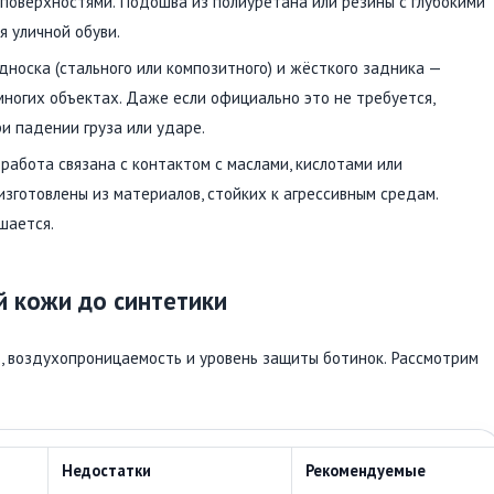
 поверхностями. Подошва из полиуретана или резины с глубокими
 уличной обуви.
односка (стального или композитного) и жёсткого задника —
ногих объектах. Даже если официально это не требуется,
и падении груза или ударе.
и работа связана с контактом с маслами, кислотами или
зготовлены из материалов, стойких к агрессивным средам.
шается.
й кожи до синтетики
, воздухопроницаемость и уровень защиты ботинок. Рассмотрим
Недостатки
Рекомендуемые