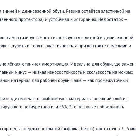
я зимней и демисезонной обуви. Резина остаётся эластичной на
ственного протектора) и устойчива к истиранию. Недостаток —
хорошо амортизирует. Часто используется в летней и демисезонной
ожет дубеть и терять эластичность, а при контакте с маслами и
ьно лёгкая, отличная амортизация. Идеальна для обуви, где важен
лавный минус — низкая износостойкость и скользкость на мокрых
овной материал для рабочей обуви, чаще — как промежуточный
роизводители часто комбинируют материалы: внешний слой из
изирующего полиуретана или EVA. Это позволяет объединить
тора: для твёрдых покрытий (асфальт, бетон) достаточно 3–5 мм