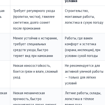
условия
шая
Требует регулярного ухода
Строительство,
ь
(пропитки, чистки), тяжелее
монтажные работы,
синтетики, долго сохнет
логистика в сухую погоду
после промокания
Менее устойчив к истиранию,
Работы, где важен
требует специальных
комфорт и эстетика
средств ухода, быстро
(охрана, инспекции), при
теряет вид при намокании
условии сухой погоды
Низкая износостойкость,
Не рекомендуется для
боится грязи и влаги, сложный
активной уличной работы
уход
— только для лёгких
условий
изкая
Низкая механическая
Летние работы, склады,
прочность, быстро
логистика в тёплое
изнашивается, плохо держит
время года