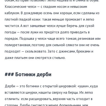
бокам, которые позволяют легко надевать и снимать обувь.
Классические челси — с гладким носом и невысоким
каблуком. В дождливую осень они хороши, если сделаны из
плотной гладкой кожи: такая меньше промокает и легко
чистится. А вот замшевые челси лучше беречь для сухой
погоды — после лужи их придётся долго приводить в
порядок. Подошва у челси чаще всего тонкая, резиновая или
полиуретановая, поэтому для сильной слякоти они не очень
подходят — скользковато. Зато с джинсами, брюками и
даже платьем они смотрятся стильно.
### Ботинки дерби
Дерби — это ботинки с открытой шнуровкой: «ушки», куда
вставляются шнурки, нашиты сверху на берцы. Их легко
отличить: если расшнуровать, верхняя часть отходит в
стороны. Дерби считаются менее формальными, чем