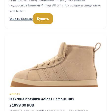
Primigi B&G Timby: Надежная обувь для активных
подростков Ботинки Primigi B&G Timby созданы специально
для юны…
Купить
Узнать больше
ADIDAS
Женские ботинки adidas Campus 00s
21899.00 RUB