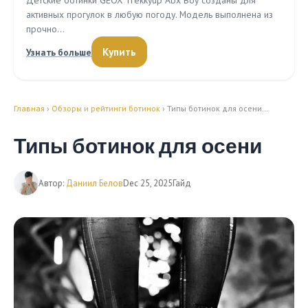
Детские ботинки GEOX Trekkyup Abx Boy созданы для
активных прогулок в любую погоду. Модель выполнена из
прочно…
Купить
Узнать больше
Главная
›
Обзоры и рейтинги ботинок
› Типы ботинок для осени…
Типы ботинок для осени
Автор:
Даниил Белов
Dec 25, 2025
Гайд