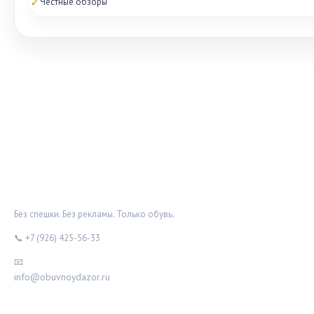
✓
Честные обзоры
ОБУВНОЙ ДОЗОР
Без спешки. Без рекламы. Только обувь.
📞 +7 (926) 425-56-33
📧
info@obuvnoydazor.ru