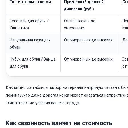
Тип материала верха
Примерный ценовой
Ос
диапазон (руб.)
Текстиль для обуви /
От невысоких до
Лё
Синтетика
умеренных
из
Натуральная кожа для
От умеренных до высоких
До
обуви
Нубук для обуви / Замша
От умеренных до высоких
Эс
для обуви
от 
Как видно из таблицы, выбор материала напрямую связан с б
помнить, что даже дорогая кожа может оказаться непрактично
климатические условия вашего города.
Как сезонность влияет на стоимость