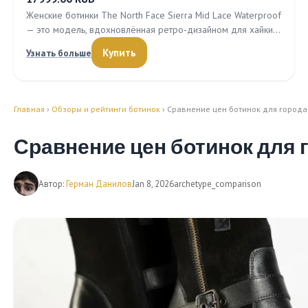
Женские ботинки The North Face Sierra Mid Lace Waterproof
— это модель, вдохновлённая ретро-дизайном для хайки…
Купить
Узнать больше
Главная
›
Обзоры и рейтинги ботинок
› Сравнение цен ботинок для город
Сравнение цен ботинок для 
Автор:
Герман Данилов
Jan 8, 2026
archetype_comparison