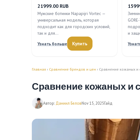
21999.00 RUB
1599
Мужские ботинки Napapijri Vortec —
Зимние
универсальная модель, которая
GORE-
подходит как для городских условий,
подро
так и для…
и защ
Купить
Узнать больше
Узнат
Главная
›
Сравнение брендов и цен
› Сравнение кожаных и 
Сравнение кожаных и 
Автор:
Даниил Белов
Nov 15, 2025
Гайд