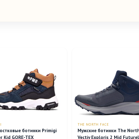
I
THE NORTH FACE
остковые ботинки Primigi
Мужские ботинки The North
r Kid GORE-TEX
Vectiv Exploris 2 Mid Future