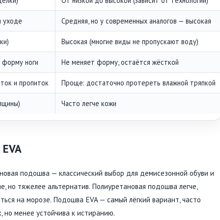
делки)
От низкой до высокой (зависит от технологии)
м уходе
Средняя, но у современных аналогов — высокая
ки)
Высокая (многие виды не пропускают воду)
 форму ноги
Не меняет форму, остаётся жёсткой
сток и пропиток
Проще: достаточно протереть влажной тряпкой
лщины)
Часто легче кожи
 EVA
иновая подошва — классический выбор для демисезонной обуви и
е, но тяжелее альтернатив. Полиуретановая подошва легче,
ться на морозе. Подошва EVA — самый лёгкий вариант, часто
, но менее устойчива к истиранию.