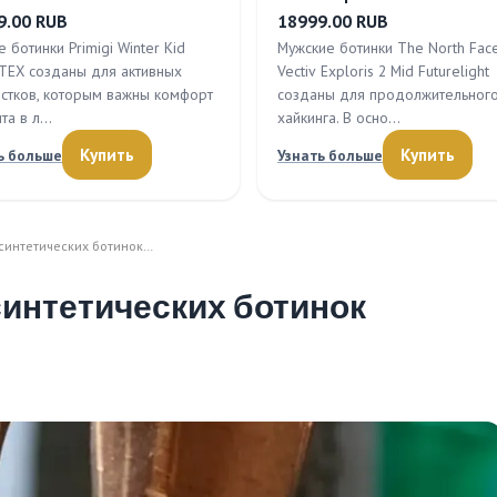
9.00 RUB
18999.00 RUB
 ботинки Primigi Winter Kid
Мужские ботинки The North Fac
TEX созданы для активных
Vectiv Exploris 2 Mid Futurelight
стков, которым важны комфорт
созданы для продолжительног
ита в л…
хайкинга. В осно…
Купить
Купить
ь больше
Узнать больше
синтетических ботинок…
синтетических ботинок