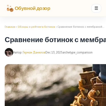
Обувной дозор
☰
Главная
›
Обзоры и рейтинги ботинок
› Сравнение ботинок с мембраной…
Сравнение ботинок с мембр
Автор:
Герман Данилов
Dec 13, 2025
archetype_comparison