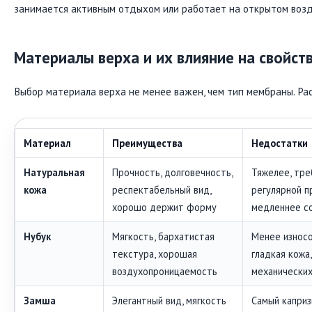
занимается активным отдыхом или работает на открытом возд
Материалы верха и их влияние на свойст
Выбор материала верха не менее важен, чем тип мембраны. Ра
Материал
Преимущества
Недостатки
Натуральная
Прочность, долговечность,
Тяжелее, тре
кожа
респектабельный вид,
регулярной п
хорошо держит форму
медленнее с
Нубук
Мягкость, бархатистая
Менее износо
текстура, хорошая
гладкая кожа
воздухопроницаемость
механически
Замша
Элегантный вид, мягкость
Самый каприз