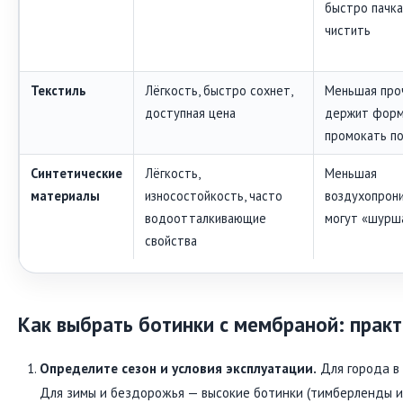
быстро пачка
чистить
Текстиль
Лёгкость, быстро сохнет,
Меньшая проч
доступная цена
держит форм
промокать п
Синтетические
Лёгкость,
Меньшая
материалы
износостойкость, часто
воздухопрон
водоотталкивающие
могут «шурш
свойства
Как выбрать ботинки с мембраной: практ
Определите сезон и условия эксплуатации.
Для города в
Для зимы и бездорожья — высокие ботинки (тимберленды ил