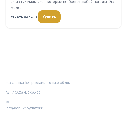
активных мальчиков, которые не боятся любой погоды. Эта
моде…
Купить
Узнать больше
ОБУВНОЙ ДОЗОР
Без спешки. Без рекламы. Только обувь.
📞 +7 (926) 425-56-33
📧
info@obuvnoydazor.ru