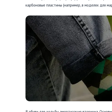
карбоновые пластины (например, в моделях для ма
В обуви для ходьбы амортизация вторична. Основн