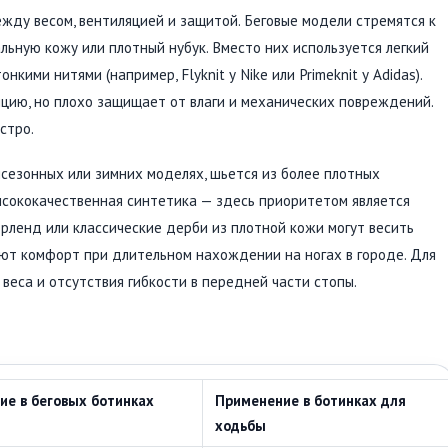
ежду весом, вентиляцией и защитой. Беговые модели стремятся к
льную кожу или плотный нубук. Вместо них используется легкий
нкими нитями (например, Flyknit у Nike или Primeknit у Adidas).
цию, но плохо защищает от влаги и механических повреждений.
стро.
исезонных или зимних моделях, шьется из более плотных
высококачественная синтетика — здесь приоритетом является
ерленд или классические дерби из плотной кожи могут весить
ают комфорт при длительном нахождении на ногах в городе. Для
 веса и отсутствия гибкости в передней части стопы.
ие в беговых ботинках
Применение в ботинках для
ходьбы