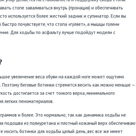
авать стопе заваливаться внутрь (пронация) и обеспечивать
сто используется более жесткий задник и супинатор. Если вы
 быстро почувствуете, что стопа «гуляет», а мышцы голени
ение. Для ходьбы по асфальту лучше подойдут модели с
?
льшое увеличение веса обуви на каждой ноге может ощутимо
. Поэтому беговые ботинки стремятся весить как можно меньше —
гкость достигается за счет тонкого верха, минимального
я легких пеноматериалов.
раммов и более. Это нормально, так как динамика ходьбы не
лая подошва из полиуретана и плотный кожаный верх обеспечиваю
те носить ботинки для ходьбы целый день, вес все же имеет