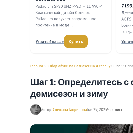
7199
Palladium SP20 UNZIPPED — 11 990 ₽
Классический дизайн ботинок
Детски
Palladium получает современное
AC PS
прочтение в моде…
Ботинк
созд
Купить
Узнать больше
Узнат
Главная
›
Выбор обуви по назначению и сезону
› Шаг 1: Опр
Шаг 1: Определитесь с
демисезон и зиму
Автор:
Снежана Гаврилова
Jun 29, 2025
Чек-лист