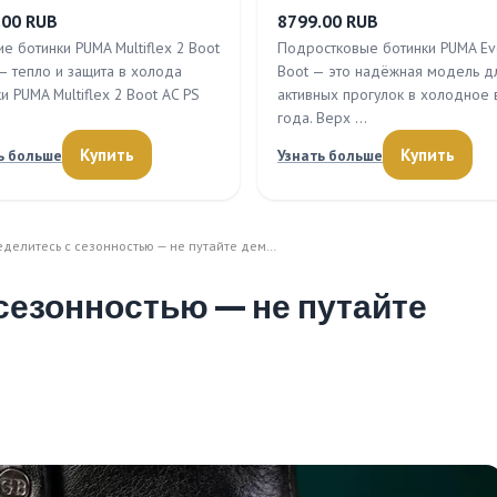
.00 RUB
8799.00 RUB
е ботинки PUMA Multiflex 2 Boot
Подростковые ботинки PUMA Ev
 – тепло и защита в холода
Boot — это надёжная модель д
и PUMA Multiflex 2 Boot AC PS
активных прогулок в холодное
…
года. Верх …
Купить
Купить
ь больше
Узнать больше
еделитесь с сезонностью — не путайте дем…
 сезонностью — не путайте