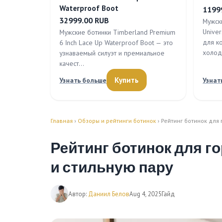
Waterproof Boot
1199
32999.00 RUB
Мужск
Unive
Мужские ботинки Timberland Premium
для к
6 Inch Lace Up Waterproof Boot — это
холод
узнаваемый силуэт и премиальное
качест…
Купить
Узнать больше
Узнат
Главная
›
Обзоры и рейтинги ботинок
› Рейтинг ботинок для
Рейтинг ботинок для г
и стильную пару
Автор:
Даниил Белов
Aug 4, 2025
Гайд