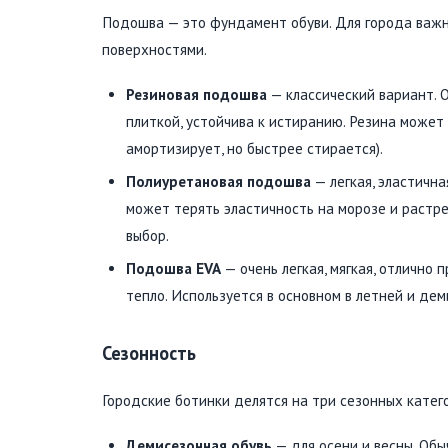
Подошва — это фундамент обуви. Для города важн
поверхностями.
Резиновая подошва
— классический вариант. 
плиткой, устойчива к истиранию. Резина может 
амортизирует, но быстрее стирается).
Полиуретановая подошва
— легкая, эластичн
может терять эластичность на морозе и растре
выбор.
Подошва EVA
— очень легкая, мягкая, отлично
тепло. Используется в основном в летней и де
Сезонность
Городские ботинки делятся на три сезонных катег
Демисезонная обувь
— для осени и весны. Обы