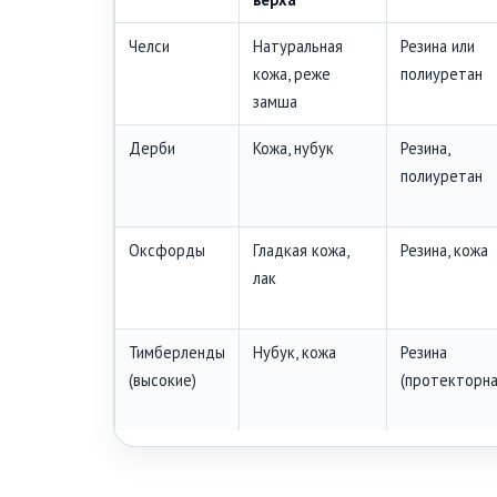
Челси
Натуральная
Резина или
кожа, реже
полиуретан
замша
Дерби
Кожа, нубук
Резина,
полиуретан
Оксфорды
Гладкая кожа,
Резина, кожа
лак
Тимберленды
Нубук, кожа
Резина
(высокие)
(протекторна