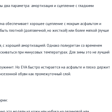
ы два параметра: амортизация и сцепление с гладкими
Она обеспечивает хорошее сцепление с мокрым асфальтом и
быть плотной (долговечной, но жесткой) или более мягкой (лучше
ая, с хорошей амортизацией. Однако полиуретан со временем
скиваться при минусовых температурах. Для зимы это не лучший
 пружинит. Но EVA быстро истирается на асфальте и плохо держит
мисезонной обуви как промежуточный слой.
ории:
чно это модели из кожи или нубука на резиновой или