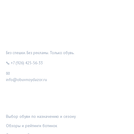
ОБУВНОЙ ДОЗОР
Без спешки. Без рекламы. Только обувь.
📞 +7 (926) 425-56-33
📧
info@obuvnoydazor.ru
РУБРИКИ
Выбор обуви по назначению и сезону
Обзоры и рейтинги ботинок