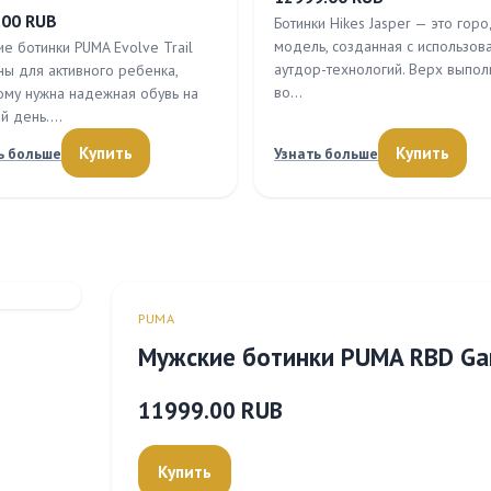
.00 RUB
Ботинки Hikes Jasper — это гор
модель, созданная с использов
ие ботинки PUMA Evolve Trail
аутдор-технологий. Верх выпол
ны для активного ребенка,
во…
ому нужна надежная обувь на
й день.…
Купить
Купить
ь больше
Узнать больше
PUMA
Мужские ботинки PUMA RBD G
11999.00 RUB
Купить