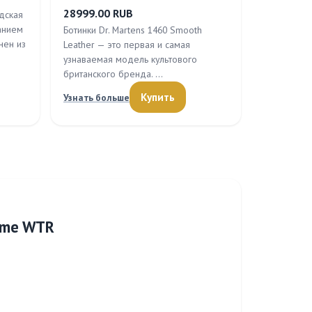
28999.00 RUB
одская
анием
Ботинки Dr. Martens 1460 Smooth
нен из
Leather — это первая и самая
узнаваемая модель культового
британского бренда. …
Купить
Узнать больше
ame WTR