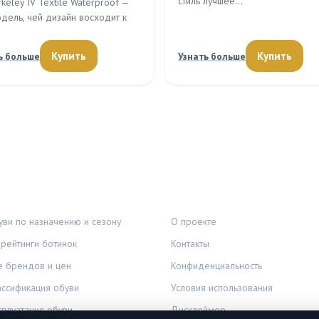
стиль лучшее…
keley IV Textile Waterproof —
одель, чей дизайн восходит к
Купить
Купить
ь больше
Узнать больше
И
ПРАВОВАЯ ИНФОРМАЦИЯ
ви по назначению и сезону
О проекте
рейтинги ботинок
Контакты
е брендов и цен
Конфиденциальность
ассификация обуви
Условия использования
сплуатация обуви
Дисклеймер