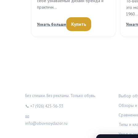
себе узнаваемый дизайн бренда и
To-Ber
практичн…
это м
1960…
Купить
Узнать больше
Узнат
ОБУВНОЙ ДОЗОР
РУБРИК
Без спешки. Без рекламы. Только обувь.
Выбор обу
Обзоры и 
📞 +7 (926) 425-56-33
Сравнени
📧
info@obuvnoydazor.ru
Типы и кл
Уход и эк