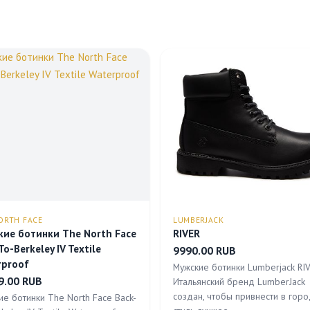
ORTH FACE
LUMBERJACK
кие ботинки The North Face
RIVER
To-Berkeley IV Textile
9990.00 RUB
rproof
Мужские ботинки Lumberjack RI
9.00 RUB
Итальянский бренд LumberJack
создан, чтобы привнести в гор
ие ботинки The North Face Back-