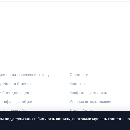
И
ПРАВОВАЯ ИНФОРМАЦИЯ
ви по назначению и сезону
О проекте
рейтинги ботинок
Контакты
е брендов и цен
Конфиденциальность
ассификация обуви
Условия использования
сплуатация обуви
Дисклеймер
ам поддерживать стабильность витрины, персонализировать контент и по