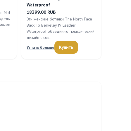
Waterproof
18399.00 RUB
te Mid
одель,
Эти женские ботинки The North Face
овыми
Back To Berkeley IV Leather
Waterproof объединяют классический
дизайн с сов…
Купить
Узнать больше