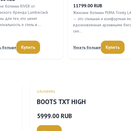
11799.00 RUB
ие ботинки RIVER от
янского бренда LumberJack
Женские ботинки PUMA Trinity Li
ы для тех, кто ценит
— это стильная и комфортная м
ональность и стиль в …
вдохновленная архивными бег
сил…
Купить
Купить
ь больше
Узнать больше
GRUNBERG
BOOTS TXT HIGH
5999.00 RUB