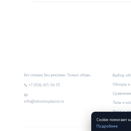
ОБУВНОЙ ДОЗОР
РУБРИК
Без спешки. Без рекламы. Только обувь.
Выбор обу
Обзоры и 
📞 +7 (926) 425-56-33
Сравнени
📧
info@obuvnoydazor.ru
Типы и кл
Уход и эк
Cookie помогают н
Подробнее