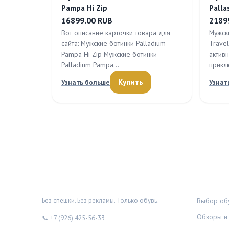
Pampa Hi Zip
Palla
16899.00 RUB
2189
Вот описание карточки товара для
Мужски
сайта: Мужские ботинки Palladium
Trave
Pampa Hi Zip Мужские ботинки
актив
Palladium Pampa…
прик
Купить
Узнать больше
Узнат
ОБУВНОЙ ДОЗОР
РУБРИК
Без спешки. Без рекламы. Только обувь.
Выбор обу
Обзоры и 
📞 +7 (926) 425-56-33