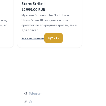
Storm Strike III
12999.00 RUB
Мужские ботинки The North Face
я под
Storm Strike III созданы как для
и, но
прогулок по природным тропам, так и
для повсед…
Купить
Узнать больше
СОЦСЕТИ
Telegram
Vk