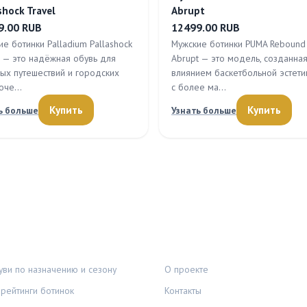
shock Travel
Abrupt
9.00 RUB
12499.00 RUB
е ботинки Palladium Pallashock
Мужские ботинки PUMA Rebound
l — это надёжная обувь для
Abrupt — это модель, созданна
ных путешествий и городских
влиянием баскетбольной эстетик
люче…
с более ма…
Купить
Купить
ь больше
Узнать больше
И
ПРАВОВАЯ ИНФОРМАЦИЯ
ви по назначению и сезону
О проекте
рейтинги ботинок
Контакты