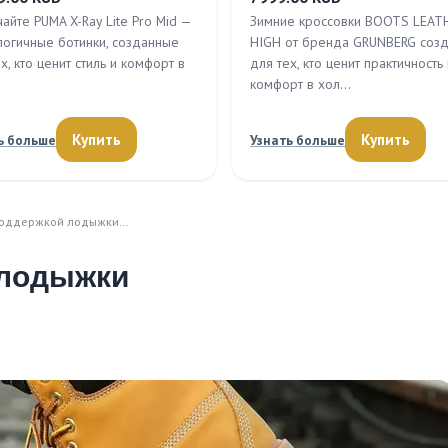
айте PUMA X-Ray Lite Pro Mid —
Зимние кроссовки BOOTS LEAT
логичные ботинки, созданные
HIGH от бренда GRUNBERG соз
х, кто ценит стиль и комфорт в
для тех, кто ценит практичность 
комфорт в хол…
Купить
Купить
ь больше
Узнать больше
 поддержкой лодыжки…
 лодыжки