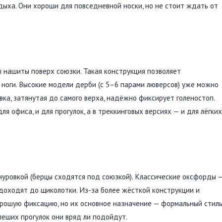
тдыха. Они хороши для повседневной носки, но не стоит ждать от
 нашиты поверх союзки. Такая конструкция позволяет
я ноги. Высокие модели дерби (с 5–6 парами люверсов) уже можно
а, затянутая до самого верха, надёжно фиксирует голеностоп.
я офиса, и для прогулок, а в треккинговых версиях — и для лёгких
нуровкой (берцы сходятся под союзкой). Классические оксфорды 
 доходят до щиколотки. Из-за более жёсткой конструкции и
рошую фиксацию, но их основное назначение — формальный стиль
 пеших прогулок они вряд ли подойдут.