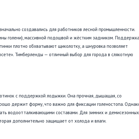
изначально создавались для работников лесной промышленности.
ины голени), массивной подошвой и жёстким задником. Поддержк
тинки плотно обхватывают щиколотку, а шнуровка позволяет
корсете». Тимберленды — отличный выбор для города в слякотную
отинок с поддержкой лодыжки. Она прочная, дышащая, со
рошо держит форму, что важно для фиксации голеностопа. Однак
вать водоотталкивающими составами. Для зимних и демисезонных
торая дополнительно защищает от холода и влаги.