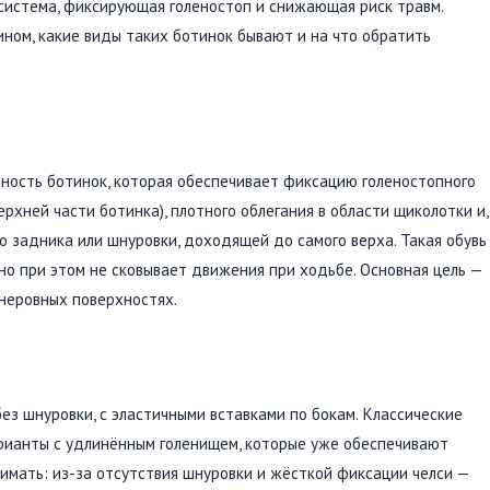
 система, фиксирующая голеностоп и снижающая риск травм.
ином, какие виды таких ботинок бывают и на что обратить
ость ботинок, которая обеспечивает фиксацию голеностопного
ерхней части ботинка), плотного облегания в области щиколотки и,
о задника или шнуровки, доходящей до самого верха. Такая обувь
о при этом не сковывает движения при ходьбе. Основная цель —
 неровных поверхностях.
ез шнуровки, с эластичными вставками по бокам. Классические
арианты с удлинённым голенищем, которые уже обеспечивают
мать: из-за отсутствия шнуровки и жёсткой фиксации челси —