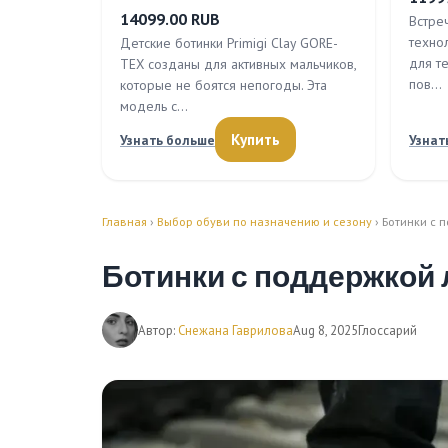
14099.00 RUB
Встреч
техно
Детские ботинки Primigi Clay GORE-
для те
TEX созданы для активных мальчиков,
пов…
которые не боятся непогоды. Эта
модель с…
Купить
Узнать больше
Узнат
Главная
›
Выбор обуви по назначению и сезону
› Ботинки с
Ботинки с поддержкой
Автор:
Снежана Гаврилова
Aug 8, 2025
Глоссарий