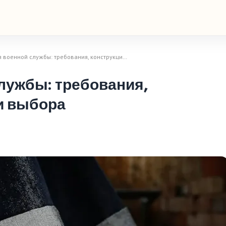
я военной службы: требования, конструкци…
лужбы: требования,
и выбора