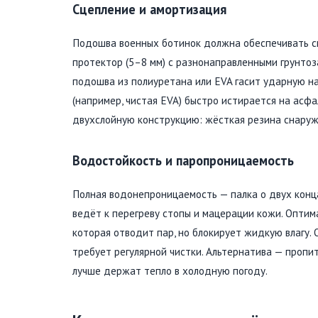
Сцепление и амортизация
Подошва военных ботинок должна обеспечивать сцеп
протектор (5–8 мм) с разнонаправленными грунто
подошва из полиуретана или EVA гасит ударную на
(например, чистая EVA) быстро истирается на асфа
двухслойную конструкцию: жёсткая резина снаружи
Водостойкость и паропроницаемость
Полная водонепроницаемость — палка о двух концах
ведёт к перегреву стопы и мацерации кожи. Оптим
которая отводит пар, но блокирует жидкую влагу.
требует регулярной чистки. Альтернатива — пропи
лучше держат тепло в холодную погоду.