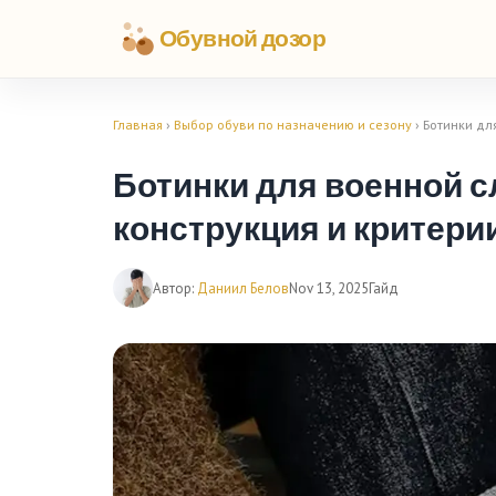
Обувной дозор
Главная
›
Выбор обуви по назначению и сезону
› Ботинки дл
Ботинки для военной с
конструкция и критери
Автор:
Даниил Белов
Nov 13, 2025
Гайд