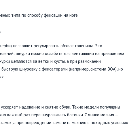
вных типа по способу фиксации на ноге.
)
дерби) позволяет регулировать обхват голенища. Это
лений: шнурки можно ослабить для вентиляции на привале или
урки цепляются за ветки и кусты, а при размокании
 быструю шнуровку с фиксаторами (например, система BOA), но
ях.
 ускоряет надевание и снятие обуви. Такие модели популярны
жно каждый раз перешнуровывать ботинки. Однако молния —
т замок, а при повреждении заменить молнию в походных условиях