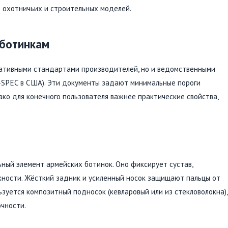
т охотничьих и строительных моделей.
 ботинкам
ративными стандартами производителей, но и ведомственными
L-SPEC в США). Эти документы задают минимальные пороги
ако для конечного пользователя важнее практические свойства,
ьный элемент армейских ботинок. Оно фиксирует сустав,
хности. Жёсткий задник и усиленный носок защищают пальцы от
ьзуется композитный подносок (кевларовый или из стекловолокна),
очности.