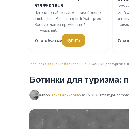
32999.00 RUB
Ботин
от Pa
Легендарный силуэт женских ботинок
демис
Timberland Premium 6 Inch Waterproof
повсе
Boot создан из премиальной
натуральной…
Купить
Узнать больше
Узнат
Главная
›
Сравнение брендов и цен
› Ботинки для туризма:
Ботинки для туризма: 
Автор:
Алиса Архипова
Mar 13, 2026
archetype_compar