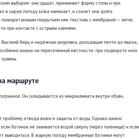
ским выбором: они дышат, принимают форму стопы и при
о в сырую погоду кожа намокает, и сохнет она долго.
 полиуретановым покрытием или текстиль с мембраной — легче,
сти при контакте с острыми камнями.
 Высокий берц и надёжная шнуровка, доходящая почти до мыска,
 особенно важно на пересечённой местности: при подвороте ноги
 травмы.
 на маршруте
огранное. Он складывается из микроклимата внутри обуви,
ет проблему отвода влаги и защиты от воды. Однако важно
 если ботинок не заливается водой сверху (через голенище) и если
ает выводиться. В жаркую погоду мембранные ботинки могут