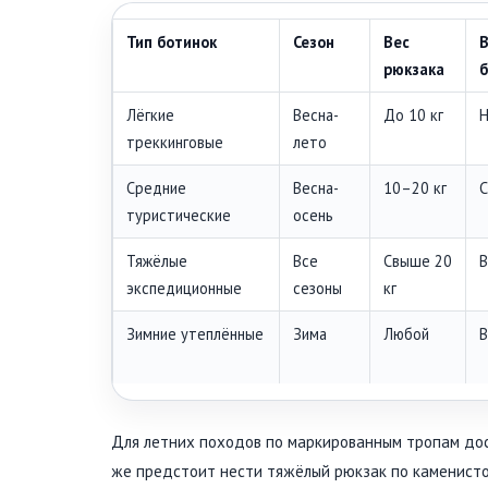
Тип ботинок
Сезон
Вес
рюкзака
Лёгкие
Весна-
До 10 кг
Н
треккинговые
лето
Средние
Весна-
10–20 кг
С
туристические
осень
Тяжёлые
Все
Свыше 20
В
экспедиционные
сезоны
кг
Зимние утеплённые
Зима
Любой
В
Для летних походов по маркированным тропам дос
же предстоит нести тяжёлый рюкзак по каменисто