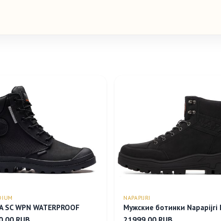
DIUM
NAPAPIJRI
A SC WPN WATERPROOF
Мужские ботинки Napapijri 
0.00 RUB
21999.00 RUB