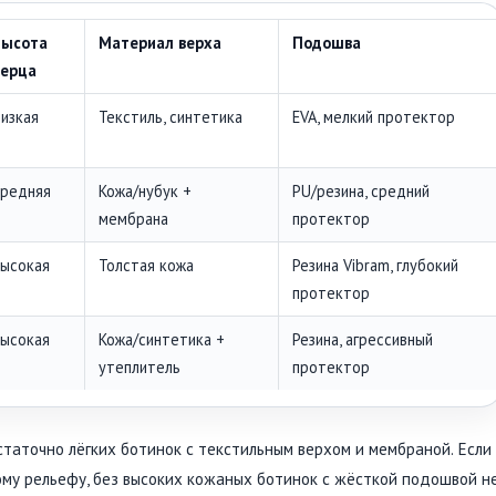
Высота
Материал верха
Подошва
берца
изкая
Текстиль, синтетика
EVA, мелкий протектор
редняя
Кожа/нубук +
PU/резина, средний
мембрана
протектор
ысокая
Толстая кожа
Резина Vibram, глубокий
протектор
ысокая
Кожа/синтетика +
Резина, агрессивный
утеплитель
протектор
таточно лёгких ботинок с текстильным верхом и мембраной. Если
му рельефу, без высоких кожаных ботинок с жёсткой подошвой н