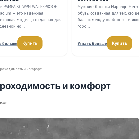
ки PAMPA SC WPN WATERPROOF
Мужские ботинки Napapijri Herb
lladium — это надежная
обувь, созданная для тех, кто ц
езонная модель, созданная для
баланс между outdoor-эстетико
дневной но…
горо…
Купить
Купить
ь больше
Узнать больше
 проходимость и комфорт…
проходимость и комфорт
ison