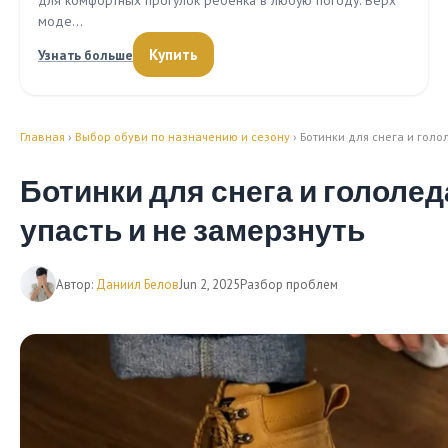
для комфортных прогулок ребенка в любую погоду. Верх
моде…
Купить
Узнать больше
Главная
›
Выбор обуви по назначению и сезону
› Ботинки для снега и голол
Ботинки для снега и гололеда
упасть и не замерзнуть
Автор:
Даниил Белов
Jun 2, 2025
Разбор проблем