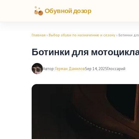
Обувной дозор
Главная
›
Выбор обуви по назначению и сезону
› Ботинки дл
Ботинки для мотоцикл
Автор:
Герман Данилов
Sep 14, 2025
Глоссарий