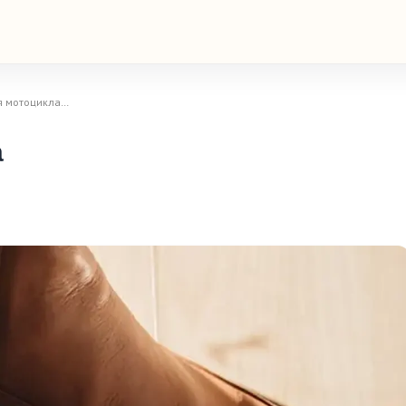
я мотоцикла…
а