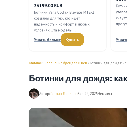
23199.00 RUB
Ботинк
утепл
Ботинки Vans Colfax Elevate MTE-2
силуэ
созданы для тех, кто ищет
прогу
надёжность и комфорт в любых
условиях. Эта модель …
Купить
Узнать больше
Узнат
Главная
›
Сравнение брендов и цен
› Ботинки для дождя: к
Ботинки для дождя: ка
Автор:
Герман Данилов
Sep 24, 2025
Чек-лист