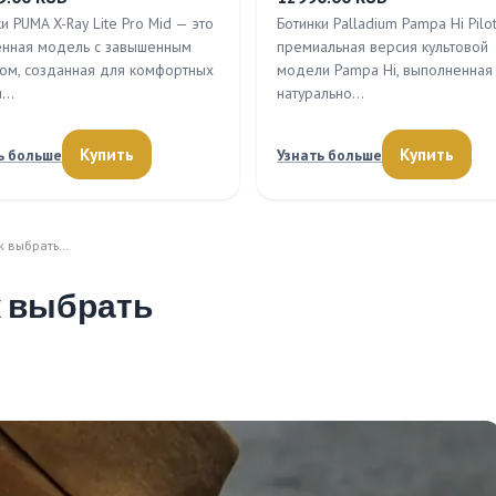
и PUMA X-Ray Lite Pro Mid — это
Ботинки Palladium Pampa Hi Pilo
енная модель с завышенным
премиальная версия культовой
том, созданная для комфортных
модели Pampa Hi, выполненная
л…
натурально…
Купить
Купить
ь больше
Узнать больше
ак выбрать…
к выбрать