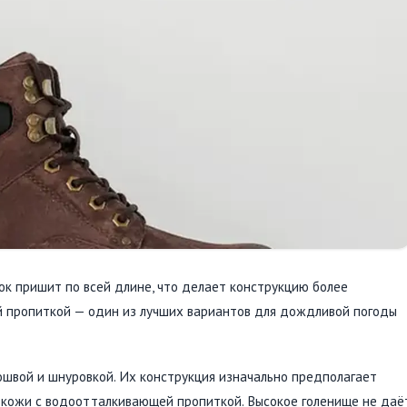
ок пришит по всей длине, что делает конструкцию более
й пропиткой — один из лучших вариантов для дождливой погоды
ошвой и шнуровкой. Их конструкция изначально предполагает
з кожи с водоотталкивающей пропиткой. Высокое голенище не даё