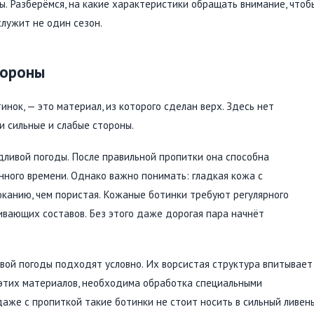
. Разберёмся, на какие характеристики обращать внимание, чтоб
служит не один сезон.
бороны
нок, — это материал, из которого сделан верх. Здесь нет
и сильные и слабые стороны.
ливой погоды. После правильной пропитки она способна
ного времени. Однако важно понимать: гладкая кожа с
анию, чем пористая. Кожаные ботинки требуют регулярного
ивающих составов. Без этого даже дорогая пара начнёт
вой погоды подходят условно. Их ворсистая структура впитывает
з этих материалов, необходима обработка специальными
аже с пропиткой такие ботинки не стоит носить в сильный ливен